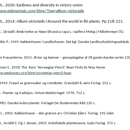
., 2020: Earliness and diversity in victory onion
ww.edimentals.com/blog/?tag=allium-victorialis
S., 2014:
Allium victorialis
i Around the world in 80 plants. Pp 218-221.
., (årstall): Beskrivelse av Nepe (Brassica rapa L. rapifera Metzg.) Målselvnepe (TL)
ler P., 1949: Køkkenhaven i Landbohaven. Det kgl. Danske Landhusholdningsselskab. 
n Frøsamlerne, 2015: Ærter og bønner – genopdagelse af 28 gamle danske sorter.130 
tnam S., 2018: The Rare ´Norwegian Pencil´ Bean Finds Its Way Home
log.seedsavers.org/blog/norwegian-pencil-bean
 1943: Frøavl av grønnsaker og rotvekster. Grøndahl & søns Forlag. 252 s.
: Planter og tradisjon. Universitetsforlaget. 1976. 752 s.
1982: Danske kulturplanter. Forlaget De Studerendes Råd.120 s.
 L., 2002: Køkkenhaven – den grønne arv. Christian Ejlers´ Forlag. 192 sider.
., Arnklit F. Og J. Jensen, 2003: Anbefalede plantenavne.
Gads Forlag. 372 s.