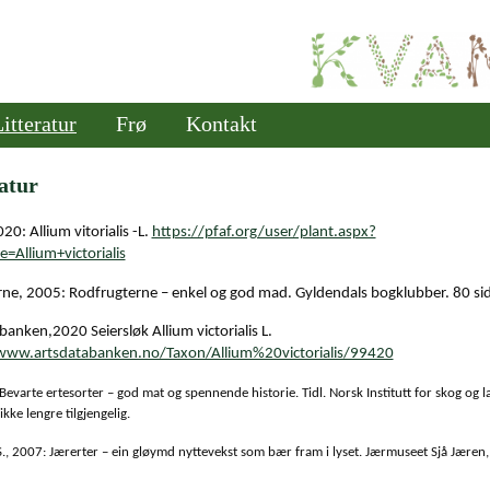
itteratur
Frø
Kontakt
atur
0: Allium vitorialis -L.
https://pfaf.org/user/plant.aspx?
e=Allium+victorialis
rne, 2005: Rodfrugterne – enkel og god mad. Gyldendals bogklubber. 80 sid
anken,2020 Seiersløk Allium victorialis L.
www.artsdatabanken.no/Taxon/Allium%20victorialis/99420
 Bevarte ertesorter – god mat og spennende historie. Tidl. Norsk Institutt for skog og 
ikke lengre tilgjengelig.
., 2007: Jærerter – ein gløymd nyttevekst som bær fram i lyset.
Jærmuseet Sjå Jæren,