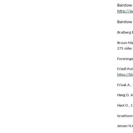
Barstow S
http://w
Barstow 
Bratberg E
Bruun-Møl
275 sider.
Foreninge
Friedl-Pu
https://b
Frisak A.,
Høeg O. A.
Høst O., 
Israelsson
Jensen H.A