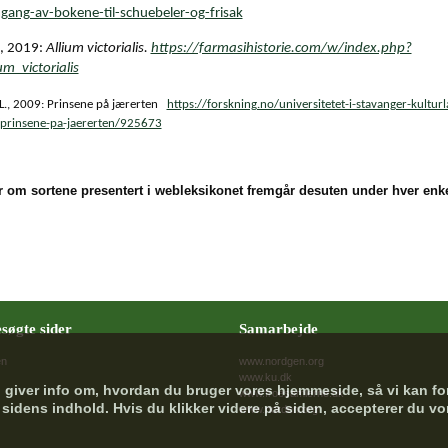
ang-av-bokene-til-schuebeler-og-frisak
, 2019:
Allium victorialis.
https://farmasihistorie.com/w/index.php?
ium_victorialis
.L., 2009: Prinsene på jærerten
https://forskning.no/universitetet-i-stavanger-kultur
prinsene-pa-jaererten/925673
ur om sortene presentert i webleksikonet fremgår desuten under hver enke
søgte sider
Samarbejde
en
www.nordgen.org
www.ku.dk
g giver info om, hvordan du bruger vores hjemmeside, så vi kan fo
www.froesamlerne.dk
f sidens indhold. Hvis du klikker videre på siden, accepterer du v
www.norden.org