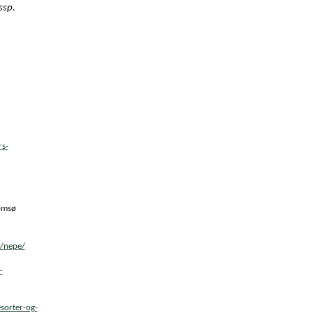
ssp.
rs-
romsø
r/nepe/
-
sorter-og-