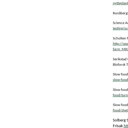
nytteplan
Runåbergs
Science A
testing/s
Scholten M
http://w
farm_MIX
Serikstad 
Bioforsk 
Slow food
slow-food
Slow food
food/turn
Slow food
food/shet
Solberg 
Frisak
ht