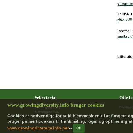
gjennomg
Thune B.
title=All
Tonstad P
landbruk/
Litterat
Sekretariat
Ofte be
www.growingdiversity.info bruger cookies
Growing Diversity
Databas
Møntergade 14A
Cookies er nødvendige for at få hjemmesiden til at fungere o
1116 København K
bruger primært cookies til trafikmåling, login og optimering a
Danmark
www.growingdiversity.info her
--
Tlf. +45 23 44 84 21