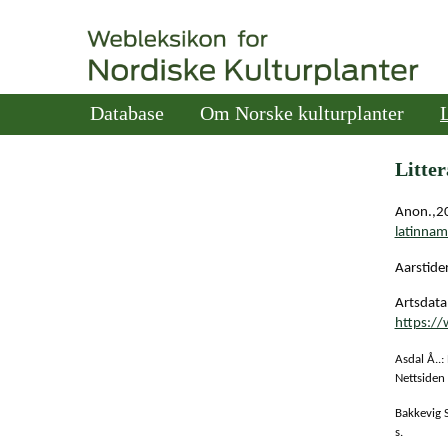
Database
Om Norske kulturplanter
L
Litter
Anon.,202
latinnam
Aarstide
Artsdatab
https://
Asdal Å..:
Nettsiden 
Bakkevig S
s.