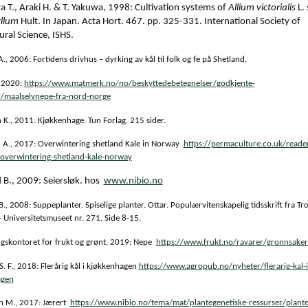
 T., Araki H. & T. Yakuwa, 1998: Cultivation systems of
Allium victorialis
L.
llum
Hult. In Japan. Acta Hort. 467. pp. 325-331. International Society of
ural Science, ISHS.
A., 2006: Fortidens drivhus – dyrking av kål til folk og fe på Shetland.
 2020:
https://www.matmerk.no/no/beskyttedebetegnelser/godkjente-
/maalselvnepe-fra-nord-norge
K., 2011: Kjøkkenhage. Tun Forlag. 215 sider.
 A., 2017: Overwintering shetland Kale in Norway
https://permaculture.co.uk/reade
/overwintering-shetland-kale-norway
B., 2009: Seiersløk. hos
www.nibio.no
, 2008: Suppeplanter. Spiselige planter. Ottar. Populærvitenskapelig tidsskrift fra T
Universitetsmuseet nr. 271. Side 8-15.
gskontoret for frukt og grønt, 2019: Nepe
https://www.frukt.no/ravarer/gronnsake
. F., 2018: Flerårig kål i kjøkkenhagen
https://www.agropub.no/nyheter/flerarig-kal-i
agen
n M., 2017: Jærert
https://www.nibio.no/tema/mat/plantegenetiske-ressurser/plante