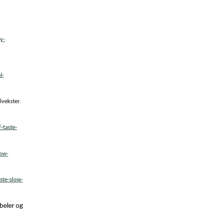
y-
N-
lvekster.
-taste-
ow-
ste-slow-
beler og