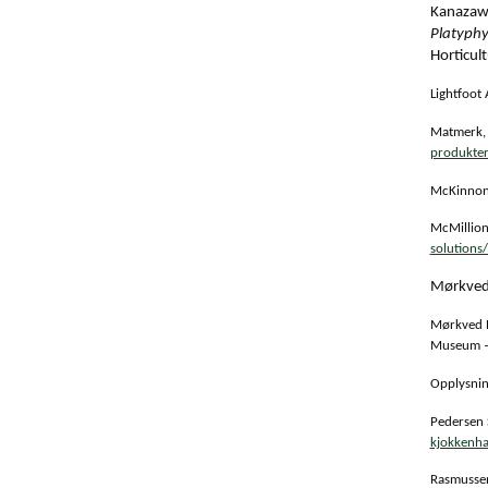
Kanazawa
Platyphy
Horticult
Lightfoot 
Matmerk,
produkter
McKinnon 
McMillion
solutions
Mørkved 
Mørkved B.
Museum – 
Opplysnin
Pedersen S
kjokkenh
Rasmusse