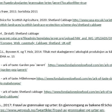
ter/hagebruksplanter/grønnsaker/erter/jærert?locationfilter=true
 frøer, 2011: Sortslista 2011
dvice for Scottish Agriculture, 2020: Shetland Cabbage
http://www.sasa.gov.uk/variet
cottish-landraces/scottish-landrace-protection-scheme-slps/shetland-cabbage
., (årstall): Shetland cabbage
ww.ecpgr.cgiar.org/fileadmin/templates/ecpgr.org/upload/NW_and_WG_UPLOADS/O
/Consexp_Web_casestudy_Cabbage_Shetland_UK.pdf
G.L., Bysveen K. og T. Holz, 2014: Tiltak mot skadegjørere i økologisk produksjon av kå
TEMA nr. 15
 – ark of taste: Garden pea ´Jærert´
https://www.fondazioneslowfood.com/en/ark-of
/garden-pea-jaerert/
 – ark of taste: Målelvsnepe
https://www.fondazioneslowfood.com/en/ark-of-taste-sl
ip-malselvnepe/
 – ark of taste: Shetland cabbage
https://www.fondazioneslowfood.com/en/ark-of-ta
land-cabbage/
S., 2017:
Frøavl av grønnsaker og urter: En gjennomgang av bøkene til Schü
tps://www.agropub.no/fagartikler/froavl-av-gronnsaker-og-urter-en-