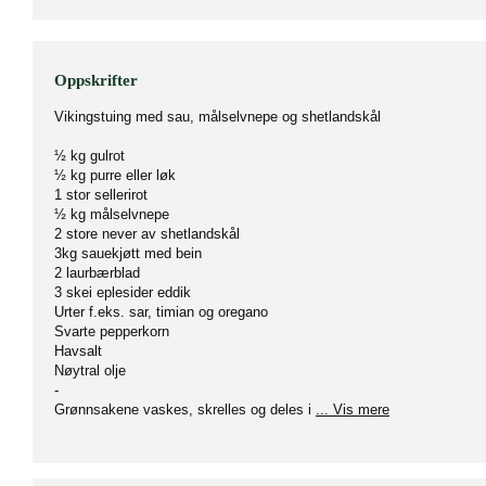
Oppskrifter
Vikingstuing med sau, målselvnepe og shetlandskål
½ kg gulrot
½ kg purre eller løk
1 stor sellerirot
½ kg målselvnepe
2 store never av shetlandskål
3kg sauekjøtt med bein
2 laurbærblad
3 skei eplesider eddik
Urter f.eks. sar, timian og oregano
Svarte pepperkorn
Havsalt
Nøytral olje
-
Grønnsakene vaskes, skrelles og deles i
... Vis mere