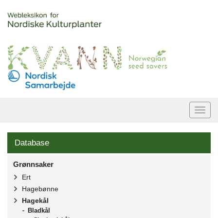
Togg
navi
Database
Grønnsaker
Ert
Hagebønne
Hagekål
Bladkål