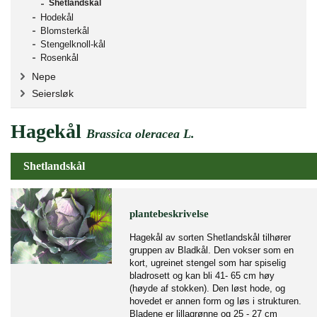
Shetlandskål
Hodekål
Blomsterkål
Stengelknoll-kål
Rosenkål
Nepe
Seiersløk
Hagekål
Brassica oleracea L.
Shetlandskål
plantebeskrivelse
Hagekål av sorten Shetlandskål tilhører
gruppen av Bladkål. Den vokser som en
kort, ugreinet stengel som har spiselig
bladrosett og kan bli 41- 65 cm høy
(høyde af stokken). Den løst hode, og
hovedet er annen form og løs i strukturen.
Bladene er lillagrønne og 25 - 27 cm