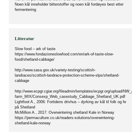
Noen kål inneholder bitterstoffer og noen kål fordøyes best etter
fermentering.
Litteratur
Slow food – ark of taste
https://www.fondazioneslowfood.com/en/ark-of-taste-slow-
food/shetland-cabbage/
http://www.sasa.gov.uk/variety-testing/scottish-
landraces/scottish-landrace-protection-scheme-slps/shetland-
cabbage
http://www.ecpgr.cgiar.org/fileadmin/templates/ecpgr.org/uploa
farm_MIX/Consexp_Web_casestudy_Cabbage_Shetland_UK.pdf
Lightfoot A., 2006: Fortidens drivhus – dyrking av kål til folk og fe
på Shetland
McMillion A., 2017: Overwintering shetland Kale in Norway
https://permaculture.co.uk/readers-solutions/overwintering-
shetland-kale-norway