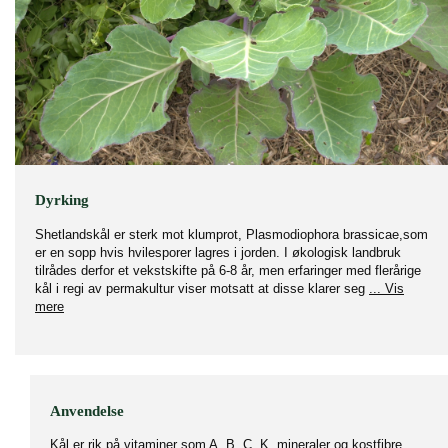
Dyrking
Shetlandskål er sterk mot klumprot, Plasmodiophora brassicae,som
er en sopp hvis hvilesporer lagres i jorden. I økologisk landbruk
tilrådes derfor et vekstskifte på 6-8 år, men erfaringer med flerårige
kål i regi av permakultur viser motsatt at disse klarer seg
... Vis
mere
Anvendelse
Kål er rik på vitaminer som A, B, C, K, mineraler og kostfibre.