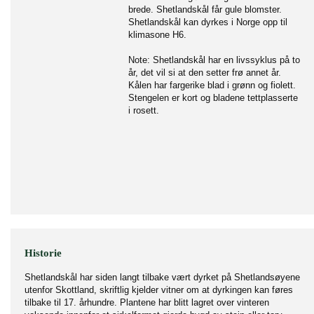
brede. Shetlandskål får gule blomster.
Shetlandskål kan dyrkes i Norge opp til
klimasone H6.
Note: Shetlandskål har en livssyklus på to
år, det vil si at den setter frø annet år.
Kålen har fargerike blad i grønn og fiolett.
Stengelen er kort og bladene tettplasserte
i rosett.
Historie
Shetlandskål har siden langt tilbake vært dyrket på Shetlandsøyene
utenfor Skottland, skriftlig kjelder vitner om at dyrkingen kan føres
tilbake til 17. århundre. Plantene har blitt lagret over vinteren