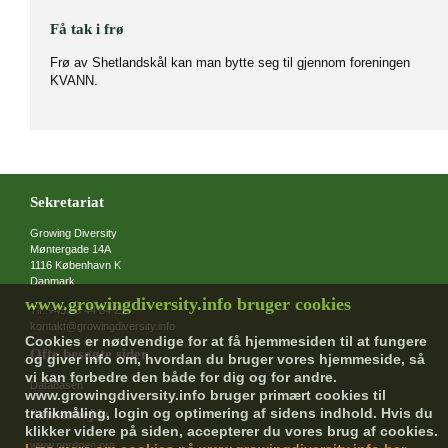
Få tak i frø
Frø av Shetlandskål kan man bytte seg til gjennom foreningen
KVANN.
Sekretariat
Growing Diversity
Møntergade 14A
1116 København K
Danmark
www.growingdiversity.info bruger cookies
Tlf. +45 23 44 84 21
kontakt@growingdiversity.info
Cookies er nødvendige for at få hjemmesiden til at fungere
Ofte besøgte sider
og giver info om, hvordan du bruger vores hjemmeside, så
vi kan forbedre den både for dig og for andre.
Databasen
www.growingdiversity.info bruger primært cookies til
trafikmåling, login og optimering af sidens indhold. Hvis du
Samarbejde
klikker videre på siden, accepterer du vores brug af cookies.
www.nordgen.org