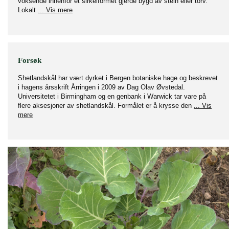
voksende innenfor et sirkelformet gjerde bygd av stein eller torv.
Lokalt
... Vis mere
Forsøk
Shetlandskål har vært dyrket i Bergen botaniske hage og beskrevet
i hagens årsskrift Årringen i 2009 av Dag Olav Øvstedal.
Universitetet i Birmingham og en genbank i Warwick tar vare på
flere aksesjoner av shetlandskål. Formålet er å krysse den
... Vis
mere